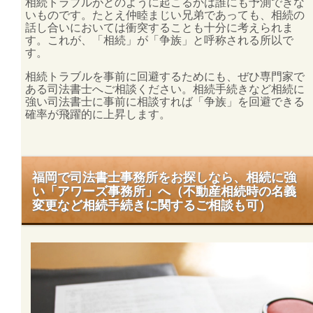
相続トラブルがどのように起こるかは誰にも予測できな
いものです。たとえ仲睦まじい兄弟であっても、相続の
話し合いにおいては衝突することも十分に考えられま
す。これが、「相続」が「争族」と呼称される所以で
す。
相続トラブルを事前に回避するためにも、ぜひ専門家で
ある司法書士へご
相談
ください。
相続手続き
など相続に
強い司法書士に事前に相談すれば「争族」を回避できる
確率が飛躍的に上昇します。
福岡で司法書士事務所をお探しなら、相続に強
い「アワーズ事務所」へ（不動産相続時の名義
変更など相続手続きに関するご相談も可）