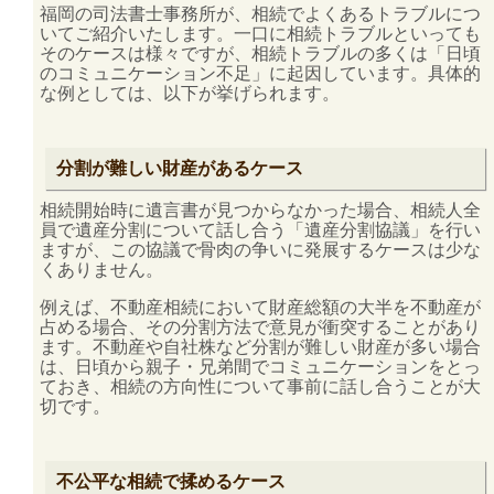
福岡
の
司法書士事務所
が、相続でよくあるトラブルにつ
いてご紹介いたします。一口に相続トラブルといっても
そのケースは様々ですが、相続トラブルの多くは「日頃
のコミュニケーション不足」に起因しています。具体的
な例としては、以下が挙げられます。
分割が難しい財産があるケース
相続
開始時に遺言書が見つからなかった場合、相続人全
員で遺産分割について話し合う「遺産分割協議」を行い
ますが、この協議で骨肉の争いに発展するケースは少な
くありません。
例えば、
不動産相続
において財産総額の大半を不動産が
占める場合、その分割方法で意見が衝突することがあり
ます。不動産や自社株など分割が難しい財産が多い場合
は、日頃から親子・兄弟間でコミュニケーションをとっ
ておき、相続の方向性について事前に話し合うことが大
切です。
不公平な相続で揉めるケース