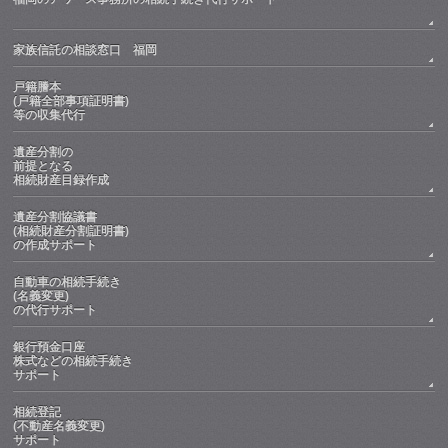
家族信託の相談窓口 福岡
戸籍謄本
(戸籍全部事項証明書)
等の収集代行
遺産分割の
前提となる
相続財産目録作成
遺産分割協議書
(相続財産分割証明書)
の作成サポート
自動車の相続手続き
(名義変更)
の代行サポート
銀行預金口座
株式などの相続手続き
サポート
相続登記
(不動産名義変更)
サポート