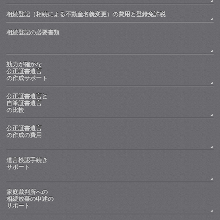
相続登記（相続による不動産名義変更）の費用と登録免許税
相続登記の必要書類
効力が確かな
公正証書遺言
の作成サポート
公正証書遺言と
自筆証書遺言
の比較
公正証書遺言
の作成の費用
遺言検認手続き
サポート
家庭裁判所への
相続放棄の申述の
サポート