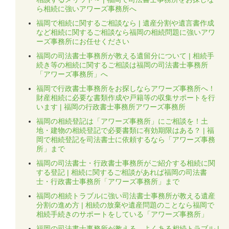
ら相続に強いアワーズ事務所へ
福岡で相続に関するご相談なら | 遺産分割や遺言書作成
など相続に関するご相談なら福岡の相続問題に強いアワ
ーズ事務所にお任せください
福岡の司法書士事務所が教える遺留分について | 相続手
続き等の相続に関するご相談は福岡の司法書士事務所
「アワーズ事務所」へ
福岡で行政書士事務所をお探しならアワーズ事務所へ！
財産相続に必要な書類作成や戸籍等の収集サポートを行
います | 福岡の行政書士事務所アワーズ事務所
福岡の相続登記は「アワーズ事務所」にご相談を！土
地・建物の相続登記で必要書類に有効期限はある？ | 福
岡で相続登記を司法書士に依頼するなら「アワーズ事務
所」まで
福岡の司法書士・行政書士事務所がご紹介する相続に関
する登記 | 相続に関するご相談があれば福岡の司法書
士・行政書士事務所「アワーズ事務所」まで
福岡の相続トラブルに強い司法書士事務所が教える遺産
分割の進め方 | 相続の放棄や遺産問題のことなら福岡で
相続手続きのサポートをしている「アワーズ事務所」
福岡の司法書士事務所が教える、よくある相続トラブル |