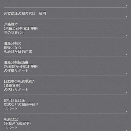
家族信託の相談窓口 福岡
戸籍謄本
(戸籍全部事項証明書)
等の収集代行
遺産分割の
前提となる
相続財産目録作成
遺産分割協議書
(相続財産分割証明書)
の作成サポート
自動車の相続手続き
(名義変更)
の代行サポート
銀行預金口座
株式などの相続手続き
サポート
相続登記
(不動産名義変更)
サポート