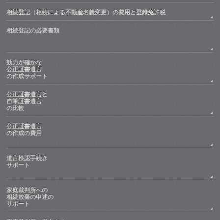
相続登記（相続による不動産名義変更）の費用と登録免許税
相続登記の必要書類
効力が確かな
公正証書遺言
の作成サポート
公正証書遺言と
自筆証書遺言
の比較
公正証書遺言
の作成の費用
遺言検認手続き
サポート
家庭裁判所への
相続放棄の申述の
サポート