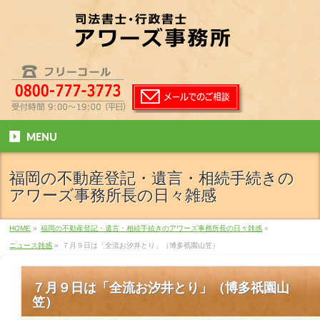
MENU
福岡の不動産登記・遺言・相続手続きの
アワーズ事務所長の日々雑感
HOME
»
福岡の不動産登記・遺言・相続手続きのアワーズ事務所長の日々雑感
»
ニュース雑感
»
７月９日は「全流お汐井とり」（博多祇園山笠）
７月９日は「全流お汐井とり」（博多祇園山
笠）