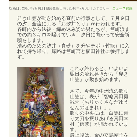
投稿日 : 2016年7月9日
最終更新日時 : 2016年7月8日
カテゴリー :
ニュース雑感
舁き山笠が動き始める直前の行事として、７月９日
の夕、全流による「お汐井とり」が行われます。
各町内から法被・締め込み姿の男たちが、筥崎浜ま
での約３キロを駆けていき、夕日に向かって安全祈
願をします。
清めのための汐井（真砂）を升やテボ（竹籠）に入
れて持ち帰り、帰路は筥崎宮と櫛田神社に参拝しま
す。
これが終わると、いよいよ
翌日の流れ舁きから「舁き
山笠」が動き始めます。
さて、今年の中洲流の飾り
山笠は、表が「智略真田勇
戦誉（ちりゃくさなだゆう
せんのほまれ）」。
飾りの中央には、白馬に乗
り太刀を振りあげる真田幸
村（信繁）が描かれていま
す。
最上段は、金の立烏帽子を