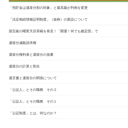
「預貯金は遺産分割の対象」と最高裁が判例を変更
「法定相続情報証明制度」（仮称）の新設について
国宝級の曜変天目茶碗を発見！「開運！何でも鑑定団」で
遺留分減殺請求権
遺留分権利者と遺留分の放棄
遺留分の計算と割合
遺言書と遺留分の関係について
「公証人」とその職務 その２
「公証人」とその職務 その１
「公証制度」とは、何なのか？