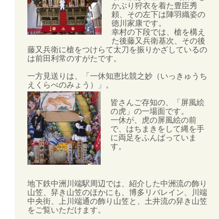
かぶり狩衣を着た豊臣秀
頼、その左下は陣羽織姿の
徳川家康です。
幸村の下段では、槍を構え
た後藤又兵衛基次、その後
藤又兵衛に槍をつけらて太刀を振りかざしているの
は前田利常のすがたです。
一方見送りは、「一休知恵比競之妙（いっきゅうち
えくらべのみょう）」。
皆さんご存知の、「屏風絵
の虎」の一場面です。
一休が、虎の屏風絵の前
で、はちまきをして縄を手
に両足をふんばっていま
す。
地下鉄中洲川端駅周辺では、紹介した中洲流の飾り
山笠、舁き山笠のほかにも、博多リバレイン、川端
中央街、上川端通の飾り山笠と、土井流の舁き山笠
をご覧いただけます。