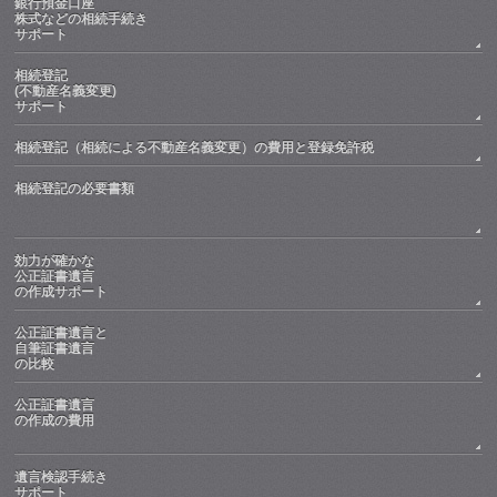
銀行預金口座
株式などの相続手続き
サポート
相続登記
(不動産名義変更)
サポート
相続登記（相続による不動産名義変更）の費用と登録免許税
相続登記の必要書類
効力が確かな
公正証書遺言
の作成サポート
公正証書遺言と
自筆証書遺言
の比較
公正証書遺言
の作成の費用
遺言検認手続き
サポート