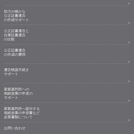
効力が確かな
公正証書遺言
の作成サポート
公正証書遺言と
自筆証書遺言
の比較
公正証書遺言
の作成の費用
遺言検認手続き
サポート
家庭裁判所への
相続放棄の申述の
サポート
家庭裁判所へ提出する
相続放棄の申述書など
必要書類について
お問い合わせ