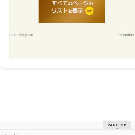
hoki_shinjutsu
telnumber
PAGETOP