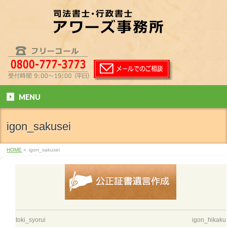
MENU
igon_sakusei
HOME
»
igon_sakusei
toki_syorui
igon_hikaku