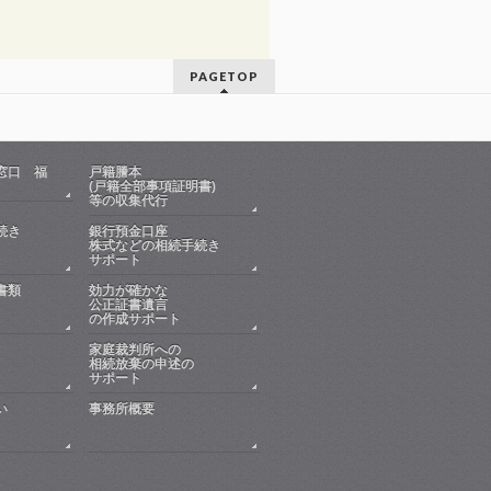
PAGETOP
窓口 福
戸籍謄本
(戸籍全部事項証明書)
等の収集代行
続き
銀行預金口座
株式などの相続手続き
サポート
書類
効力が確かな
公正証書遺言
の作成サポート
家庭裁判所への
相続放棄の申述の
サポート
い
事務所概要