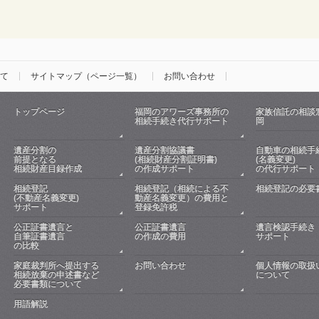
て
サイトマップ（ページ一覧）
お問い合わせ
トップページ
福岡のアワーズ事務所の
家族信託の相談
相続手続き代行サポート
岡
遺産分割の
遺産分割協議書
自動車の相続手
前提となる
(相続財産分割証明書)
(名義変更)
相続財産目録作成
の作成サポート
の代行サポート
相続登記
相続登記（相続による不
相続登記の必要
(不動産名義変更)
動産名義変更）の費用と
サポート
登録免許税
公正証書遺言と
公正証書遺言
遺言検認手続き
自筆証書遺言
の作成の費用
サポート
の比較
家庭裁判所へ提出する
お問い合わせ
個人情報の取扱
相続放棄の申述書など
について
必要書類について
用語解説