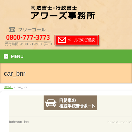
MENU
car_bnr
HOME
»
car_bnr
fudosan_bnr
hakata_mobile