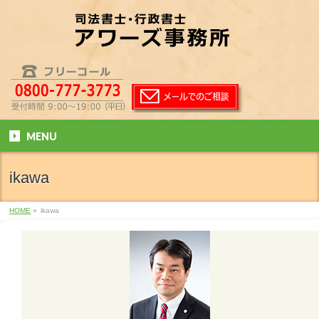
MENU
ikawa
HOME
»
ikawa