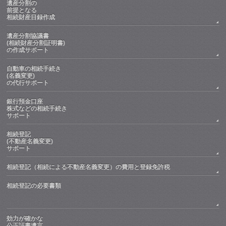
遺産分割の
前提となる
相続財産目録作成
遺産分割協議書
(相続財産分割証明書)
の作成サポート
自動車の相続手続き
(名義変更)
の代行サポート
銀行預金口座
株式などの相続手続き
サポート
相続登記
(不動産名義変更)
サポート
相続登記（相続による不動産名義変更）の費用と登録免許税
相続登記の必要書類
効力が確かな
公正証書遺言