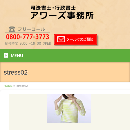
MENU
stress02
HOME
»
stress02