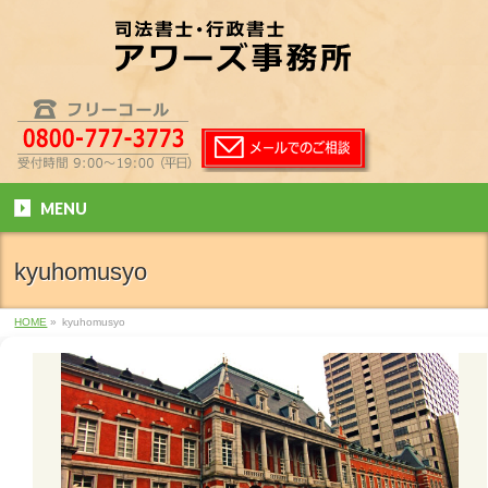
MENU
kyuhomusyo
HOME
»
kyuhomusyo