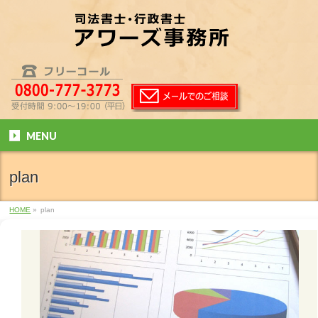
MENU
plan
HOME
»
plan