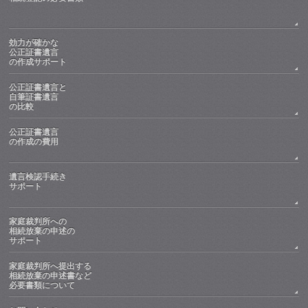
効力が確かな
公正証書遺言
の作成サポート
公正証書遺言と
自筆証書遺言
の比較
公正証書遺言
の作成の費用
遺言検認手続き
サポート
家庭裁判所への
相続放棄の申述の
サポート
家庭裁判所へ提出する
相続放棄の申述書など
必要書類について