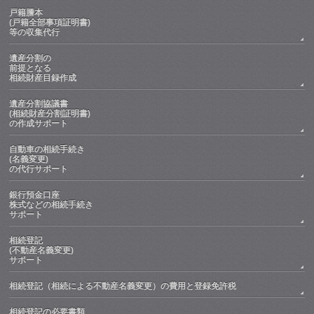
戸籍謄本
(戸籍全部事項証明書)
等の収集代行
遺産分割の
前提となる
相続財産目録作成
遺産分割協議書
(相続財産分割証明書)
の作成サポート
自動車の相続手続き
(名義変更)
の代行サポート
銀行預金口座
株式などの相続手続き
サポート
相続登記
(不動産名義変更)
サポート
相続登記（相続による不動産名義変更）の費用と登録免許税
相続登記の必要書類