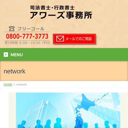
MENU
network
HOME
»
network