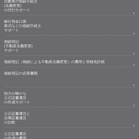
自動車の相続手続き
(名義変更)
の代行サポート
銀行預金口座
株式などの相続手続き
サポート
相続登記
(不動産名義変更)
サポート
相続登記（相続による不動産名義変更）の費用と登録免許税
相続登記の必要書類
効力が確かな
公正証書遺言
の作成サポート
公正証書遺言と
自筆証書遺言
の比較
公正証書遺言
の作成の費用