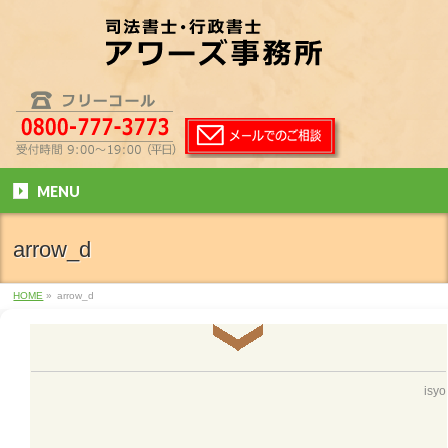
MENU
arrow_d
HOME
»
arrow_d
isyo