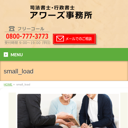
MENU
small_load
HOME
»
small_load