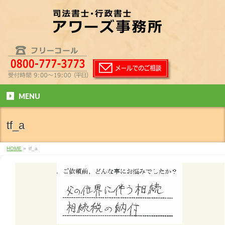
MENU
tf_a
HOME
»
tf_a