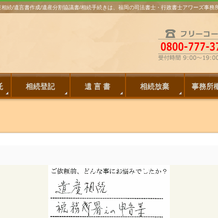
遺産相続/遺言書作成/遺産分割協議書/相続手続きは、福岡の司法書士・行政書士アワーズ事
託
相続登記
遺 言 書
相続放棄
事務所