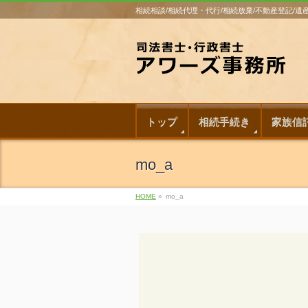
相続相談/相続代理・代行/相続放棄/不動産登記/
トップ
相続手続き
家族信
mo_a
HOME
»
mo_a