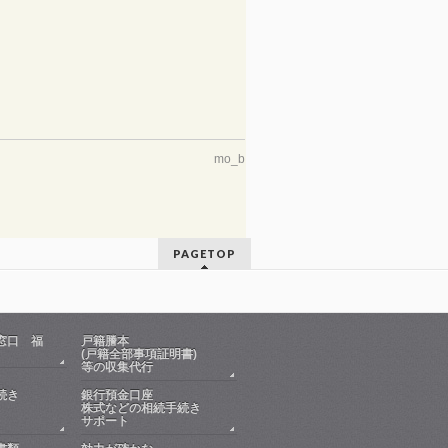
mo_b
PAGETOP
窓口 福
戸籍謄本
(戸籍全部事項証明書)
等の収集代行
続き
銀行預金口座
株式などの相続手続き
サポート