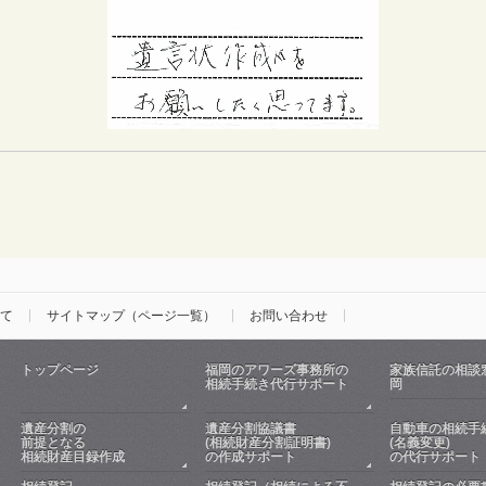
て
サイトマップ（ページ一覧）
お問い合わせ
トップページ
福岡のアワーズ事務所の
家族信託の相談
相続手続き代行サポート
岡
遺産分割の
遺産分割協議書
自動車の相続手
前提となる
(相続財産分割証明書)
(名義変更)
相続財産目録作成
の作成サポート
の代行サポート