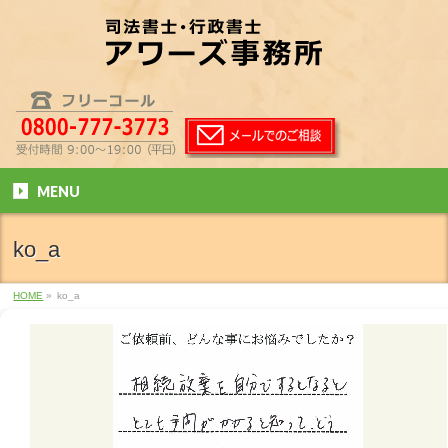
MENU
ko_a
HOME
»
ko_a