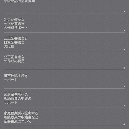
相続登記の必要書類
効力が確かな
公正証書遺言
の作成サポート
公正証書遺言と
自筆証書遺言
の比較
公正証書遺言
の作成の費用
遺言検認手続き
サポート
家庭裁判所への
相続放棄の申述の
サポート
家庭裁判所へ提出する
相続放棄の申述書など
必要書類について