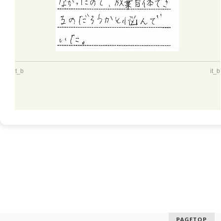
t_b
it_b
PAGETOP