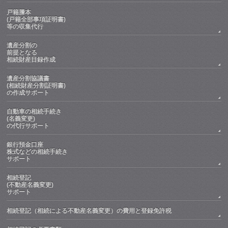
戸籍謄本
(戸籍全部事項証明書)
等の収集代行
遺産分割の
前提となる
相続財産目録作成
遺産分割協議書
(相続財産分割証明書)
の作成サポート
自動車の相続手続き
(名義変更)
の代行サポート
銀行預金口座
株式などの相続手続き
サポート
相続登記
(不動産名義変更)
サポート
相続登記（相続による不動産名義変更）の費用と登録免許税