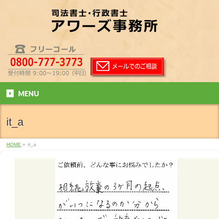
MENU
it_a
HOME
»
it_a