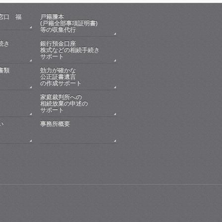
窓口 福
戸籍謄本
(戸籍全部事項証明書)
等の収集代行
続き
銀行預金口座
株式などの相続手続き
サポート
書類
効力が確かな
公正証書遺言
の作成サポート
家庭裁判所への
相続放棄の申述の
サポート
い
事務所概要