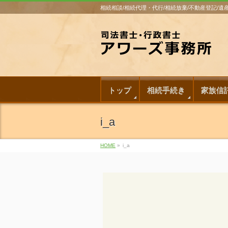
相続相談/相続代理・代行/相続放棄/不動産登記/
トップ
相続手続き
家族信
i_a
HOME
»
i_a