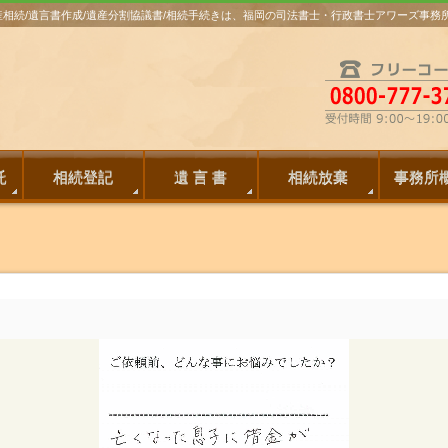
遺産相続/遺言書作成/遺産分割協議書/相続手続きは、福岡の司法書士・行政書士アワーズ事
託
相続登記
遺 言 書
相続放棄
事務所