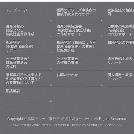
トップページ
福岡のアワーズ事務所の
家族信託の相談
相続手続き代行サポート
岡
遺産分割の
遺産分割協議書
自動車の相続手
前提となる
(相続財産分割証明書)
(名義変更)
相続財産目録作成
の作成サポート
の代行サポート
相続登記
相続登記（相続による不
相続登記の必要
(不動産名義変更)
動産名義変更）の費用と
サポート
登録免許税
公正証書遺言と
公正証書遺言
遺言検認手続き
自筆証書遺言
の作成の費用
サポート
の比較
家庭裁判所へ提出する
お問い合わせ
個人情報の取扱
相続放棄の申述書など
について
必要書類について
用語解説
Copyright ©
福岡アワーズ事務所 相続手続きサポート
All Rights Reserved.
Powered by
WordPress
&
BizVektor Theme
by
Vektor,Inc.
technology.