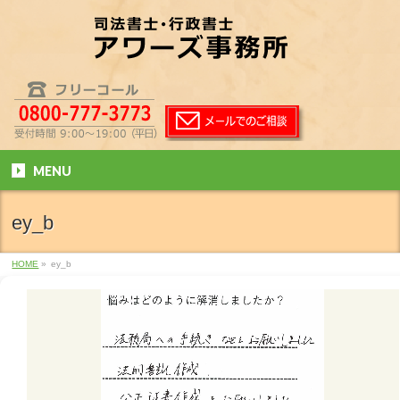
MENU
ey_b
HOME
»
ey_b