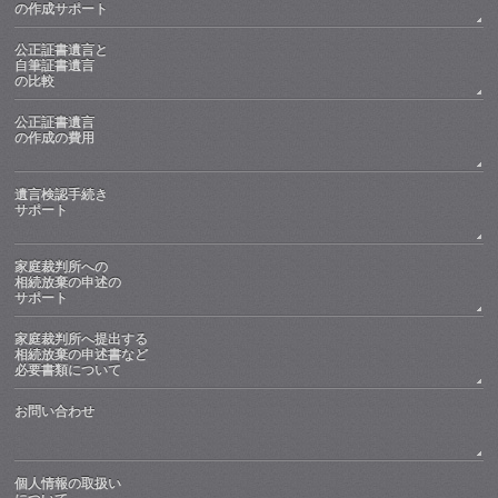
の作成サポート
公正証書遺言と
自筆証書遺言
の比較
公正証書遺言
の作成の費用
遺言検認手続き
サポート
家庭裁判所への
相続放棄の申述の
サポート
家庭裁判所へ提出する
相続放棄の申述書など
必要書類について
お問い合わせ
個人情報の取扱い