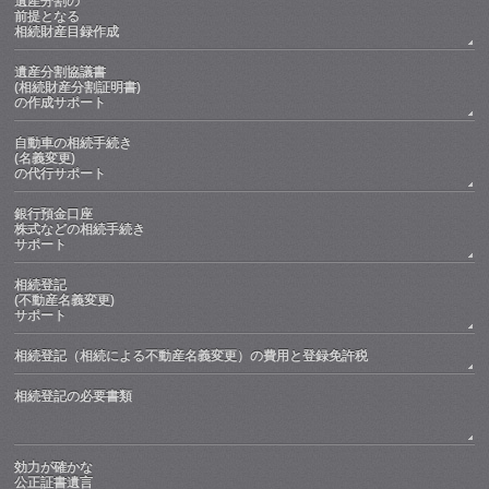
遺産分割の
前提となる
相続財産目録作成
遺産分割協議書
(相続財産分割証明書)
の作成サポート
自動車の相続手続き
(名義変更)
の代行サポート
銀行預金口座
株式などの相続手続き
サポート
相続登記
(不動産名義変更)
サポート
相続登記（相続による不動産名義変更）の費用と登録免許税
相続登記の必要書類
効力が確かな
公正証書遺言